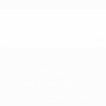
Rufen Sie uns an!
02631 / 95 67 44
Sicherheit und Raum für Trauer und
Abschied
Was tun
im
Trauerfall?
Ein Sterbefall tritt ein, voller Schmerz und Trauer ist man oftmals ratlos.
Was ist jetzt zu tun?