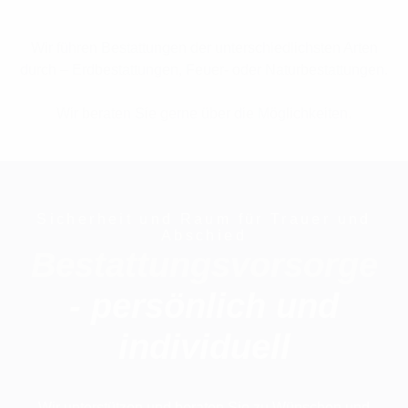
Wir führen Bestattungen der unterschiedlichsten Arten
durch – Erdbestattungen, Feuer- oder Naturbestattungen.
Wir beraten Sie gerne über die Möglichkeiten.
Sicherheit und Raum für Trauer und
Abschied
Bestattungsvorsorge
- persönlich und
individuell
Wir unterstützen und beraten Sie zu Wünschen und